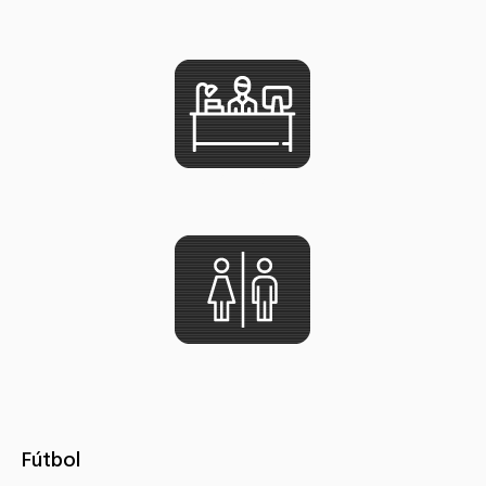
Juegos
Oficina
Servicios
Fútbol